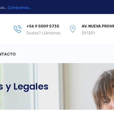
as..
Conócenos..
+56 9 5009 5735
AV. NUEVA PROVI
Dudas? Llámanos.
Of.1201
NTACTO
s y Legales