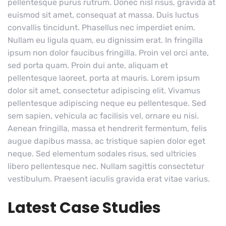
pellentesque purus rutrum. Donec nisl risus, gravida at
euismod sit amet, consequat at massa. Duis luctus
convallis tincidunt. Phasellus nec imperdiet enim.
Nullam eu ligula quam, eu dignissim erat. In fringilla
ipsum non dolor faucibus fringilla. Proin vel orci ante,
sed porta quam. Proin dui ante, aliquam et
pellentesque laoreet, porta at mauris. Lorem ipsum
dolor sit amet, consectetur adipiscing elit. Vivamus
pellentesque adipiscing neque eu pellentesque. Sed
sem sapien, vehicula ac facilisis vel, ornare eu nisi.
Aenean fringilla, massa et hendrerit fermentum, felis
augue dapibus massa, ac tristique sapien dolor eget
neque. Sed elementum sodales risus, sed ultricies
libero pellentesque nec. Nullam sagittis consectetur
vestibulum. Praesent iaculis gravida erat vitae varius.
Latest Case Studies
Software
Mobility For a Global Energy