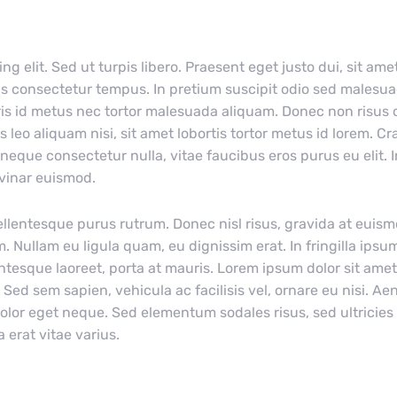
g elit. Sed ut turpis libero. Praesent eget justo dui, sit am
s consectetur tempus. In pretium suscipit odio sed malesu
is id metus nec tortor malesuada aliquam. Donec non risus c
eo aliquam nisi, sit amet lobortis tortor metus id lorem. Cra
eque consectetur nulla, vitae faucibus eros purus eu elit. I
lvinar euismod.
ellentesque purus rutrum. Donec nisl risus, gravida at euism
 Nullam eu ligula quam, eu dignissim erat. In fringilla ipsum 
ntesque laoreet, porta at mauris. Lorem ipsum dolor sit amet
ed sem sapien, vehicula ac facilisis vel, ornare eu nisi. Ae
olor eget neque. Sed elementum sodales risus, sed ultricies 
 erat vitae varius.