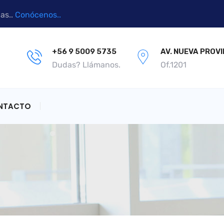
as..
Conócenos..
+56 9 5009 5735
AV. NUEVA PROVI
Dudas? Llámanos.
Of.1201
NTACTO