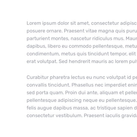
Lorem ipsum dolor sit amet, consectetur adipiscin
posuere ornare. Praesent vitae magna quis puru
parturient montes, nascetur ridiculus mus. Maur
dapibus, libero eu commodo pellentesque, metus l
condimentum, metus quis tincidunt tempor, elit n
erat volutpat. Sed hendrerit mauris ac lorem pu
Curabitur pharetra lectus eu nunc volutpat id p
convallis tincidunt. Phasellus nec imperdiet enim.
sed porta quam. Proin dui ante, aliquam et pelle
pellentesque adipiscing neque eu pellentesque. S
felis augue dapibus massa, ac tristique sapien d
consectetur vestibulum. Praesent iaculis gravida